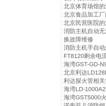
北京体育场馆的
北京食品加工厂
北京民营医院的
消防主机自动无
换故障维修
消防主机手自动
FT8120剩余
海湾GST-GD
北京利达LD12
利达探火管相关
海湾LD-100
海湾GST500
诺帝菲儿消防烟