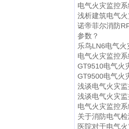
电气火灾监控系
浅析建筑电气火
诺帝菲尔消防RP
参数？
乐鸟LN6电气
电气火灾监控系
GT9510电气
GT9500电气
浅谈电气火灾监
浅谈电气火灾监
电气火灾监控系
关于消防电气检
医院对于电气火