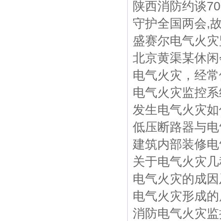
陕西消防约谈7
守护全国两会,
盛赛尔电气火灾
北京黄渠某休闲
电气火灾，经常
电气火灾监控系
发生电气火灾如
低压断路器与电
建筑内部装修电
关于电气火灾几
电气火灾的成因
电气火灾形成的
消防电气火灾监