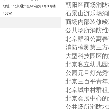
朝阳区商场消防
地址：北京通州区M5运河1号3号楼
石景山游乐场消
403室
商场内部装修竣
公共场所消防维
北京群租公寓春
消防检测第三方
大型科技园区的
北京私立幼儿园
公园元旦灯光秀
北京三百平青年
北京城中村群租
北京会展中心的
公共场所消防水